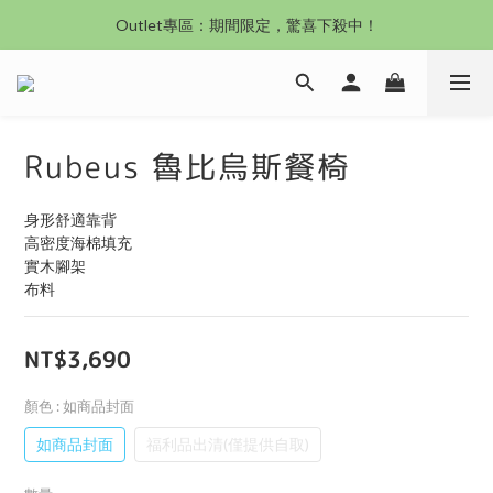
沙發新登場｜想躺就躺，頭等艙到商務艙一次擁有
Outlet專區：期間限定，驚喜下殺中！
沙發新登場｜想躺就躺，頭等艙到商務艙一次擁有
Rubeus 魯比烏斯餐椅
身形舒適靠背
高密度海棉填充
實木腳架
布料
NT$3,690
顏色
: 如商品封面
如商品封面
福利品出清(僅提供自取)