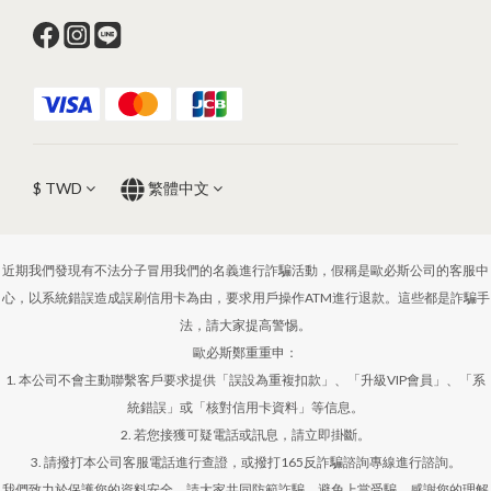
$
TWD
繁體中文
近期我們發現有不法分子冒用我們的名義進行詐騙活動，假稱是歐必斯公司的客服中
心，以系統錯誤造成誤刷信用卡為由，要求用戶操作ATM進行退款。這些都是詐騙手
法，請大家提高警惕。
歐必斯鄭重重申：
1. 本公司不會主動聯繫客戶要求提供「誤設為重複扣款」、「升級VIP會員」、「系
統錯誤」或「核對信用卡資料」等信息。
2. 若您接獲可疑電話或訊息，請立即掛斷。
3. 請撥打本公司客服電話進行查證，或撥打165反詐騙諮詢專線進行諮詢。
我們致力於保護您的資料安全，請大家共同防範詐騙，避免上當受騙。感謝您的理解