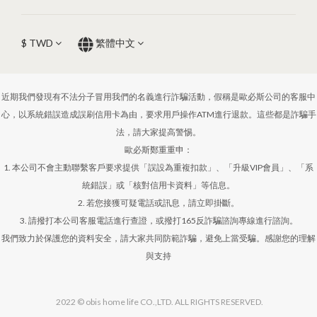
$
TWD
繁體中文
近期我們發現有不法分子冒用我們的名義進行詐騙活動，假稱是歐必斯公司的客服中
心，以系統錯誤造成誤刷信用卡為由，要求用戶操作ATM進行退款。這些都是詐騙手
法，請大家提高警惕。
歐必斯鄭重重申：
1. 本公司不會主動聯繫客戶要求提供「誤設為重複扣款」、「升級VIP會員」、「系
統錯誤」或「核對信用卡資料」等信息。
2. 若您接獲可疑電話或訊息，請立即掛斷。
3. 請撥打本公司客服電話進行查證，或撥打165反詐騙諮詢專線進行諮詢。
我們致力於保護您的資料安全，請大家共同防範詐騙，避免上當受騙。感謝您的理解
與支持
2022 © obis home life CO.,LTD. ALL RIGHTS RESERVED.