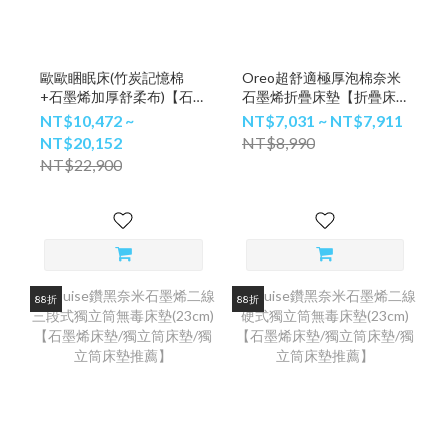
歐歐睏眠床(竹炭記憶棉
Oreo超舒適極厚泡棉奈米
+石墨烯加厚舒柔布)【石
石墨烯折疊床墊【折疊床
墨烯床墊/獨立筒床墊/記憶
墊/摺疊床墊/石墨烯床墊】
NT$10,472 ~
NT$7,031 ~ NT$7,911
床墊】
NT$20,152
NT$8,990
NT$22,900
88折
88折