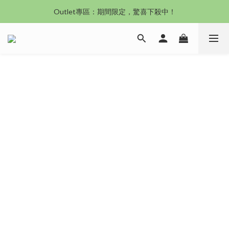
沙發新登場｜想躺就躺，頭等艙到商務艙一次擁有
Outlet專區：期間限定，驚喜下殺中！
沙發新登場｜想躺就躺，頭等艙到商務艙一次擁有