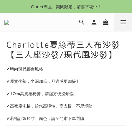
Outlet專區：期間限定，驚喜下殺中！
沙發新登場｜想躺就躺，頭等艙到商務艙一次擁有
沙發新登場｜想躺就躺，頭等艙到商務艙一次擁有
Charlotte夏綠蒂三人布沙發
【三人座沙發/現代風沙發】
✔時尚現代都會風格
✔厚實坐墊，坐深加倍，舒適感更加提升
✔17cm高質感椅腳，清潔方便沒煩惱
✔高密度泡棉，給您高彈性、高支撐，不易塌陷
✔若需訂製尺寸、顏色，請至門市下單選購