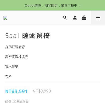
沙發新登場｜想躺就躺，頭等艙到商務艙一次擁有
沙發新登場｜想躺就躺，頭等艙到商務艙一次擁有
奶油沙發8折起！手刀下單 舒適與溫暖同步到手！
Outlet專區：期間限定，驚喜下殺中！
Saal 薩爾餐椅
沙發新登場｜想躺就躺，頭等艙到商務艙一次擁有
身形舒適靠背
高密度海棉填充
實木腳架
布料
NT$3,591
NT$3,990
顏色
: 如商品封面