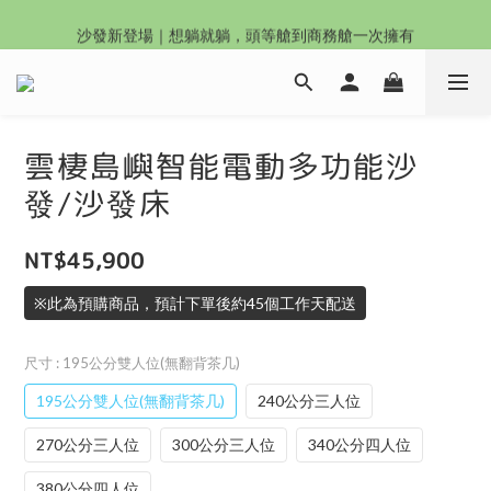
沙發新登場｜想躺就躺，頭等艙到商務艙一次擁有
沙發新登場｜想躺就躺，頭等艙到商務艙一次擁有
奶油沙發8折起！手刀下單 舒適與溫暖同步到手！
Outlet專區：期間限定，驚喜下殺中！
雲棲島嶼智能電動多功能沙
沙發新登場｜想躺就躺，頭等艙到商務艙一次擁有
發/沙發床
NT$45,900
※此為預購商品，預計下單後約45個工作天配送
尺寸
: 195公分雙人位(無翻背茶几)
195公分雙人位(無翻背茶几)
240公分三人位
270公分三人位
300公分三人位
340公分四人位
380公分四人位