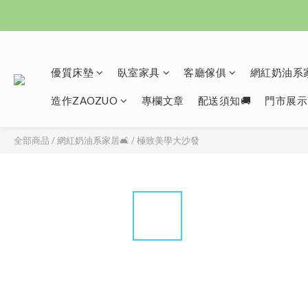
優質床墊
臥室家具
客廳傢俱
網紅奶油系家
造作ZAOZUO
專欄文章
配送須知🚚
門市展示
全部商品
/
網紅奶油系家居🛋️
/
極致美學大沙發