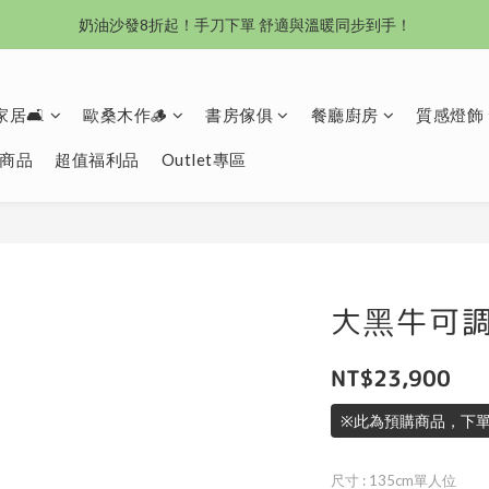
沙發新登場｜想躺就躺，頭等艙到商務艙一次擁有
奶油沙發8折起！手刀下單 舒適與溫暖同步到手！
Outlet專區：期間限定，驚喜下殺中！
居🛋️
歐桑木作🪵
書房傢俱
餐廳廚房
質感燈飾
沙發新登場｜想躺就躺，頭等艙到商務艙一次擁有
商品
超值福利品
Outlet專區
大黑牛可
NT$23,900
※此為預購商品，下單
尺寸
: 135cm單人位