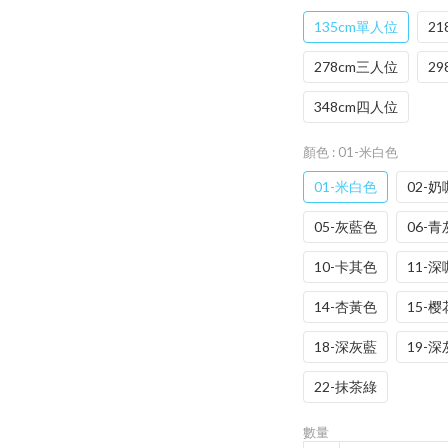
135cm單人位
2
278cm三人位
2
348cm四人位
顏色
: 01-米白色
01-米白色
02-
05-灰藍色
06-
10-卡其色
11-
14-杏黃色
15-
18-深灰藍
19-
22-抹茶綠
數量