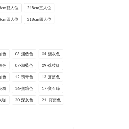
18cm雙人位
248cm三人位
98cm四人位
318cm四人位
奶咖色
03-淺藍色
04-淺灰色
青灰色
07-湖藍色
09-荔枝紅
深咖色
12-鴨青色
13-蒼監色
樱花粉
16-焦糖色
17-寶石綠
深灰咖
20-深灰色
21- 寶藍色