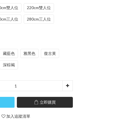
80cm雙人位
220cm雙人位
60cm三人位
280cm三人位
藏藍色
雅黑色
復古黃
深棕褐
立即購買
加入追蹤清單