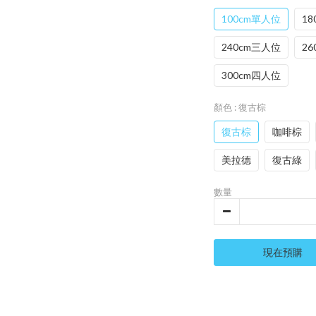
100cm單人位
1
240cm三人位
2
300cm四人位
顏色
: 復古棕
復古棕
咖啡棕
美拉德
復古綠
數量
現在預購