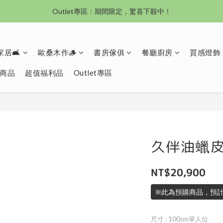
沙發新登場｜想躺就躺，頭等艙到商務艙一次擁有
沙發新登場｜想躺就躺，頭等艙到商務艙一次擁有
居🛋️
歐桑木作🪵
書房傢俱
餐廳廚房
質感燈飾
商品
超值福利品
Outlet專區
久伴油蠟
NT$20,900
※此為預購商品，預計
尺寸
: 100cm單人位