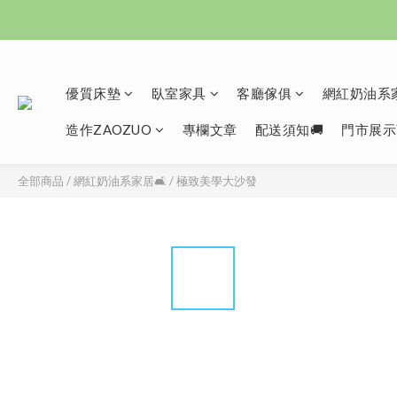
優質床墊
臥室家具
客廳傢俱
網紅奶油系家
造作ZAOZUO
專欄文章
配送須知🚚
門市展示
全部商品
/
網紅奶油系家居🛋️
/
極致美學大沙發