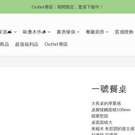
Outlet專區：期間限定，驚喜下殺中！
沙發新登場｜想躺就躺，頭等艙到商務艙一次擁有
沙發新登場｜想躺就躺，頭等艙到商務艙一次擁有
居🛋️
歐桑木作🪵
書房傢俱
餐廳廚房
質感燈飾
商品
超值福利品
Outlet專區
一號餐桌
大長桌的厚重感
桌腳接觸面積100mm
穩重堅固
桌面面積大
黃楊木 有腔調的復古感
好塗裝 可裸用