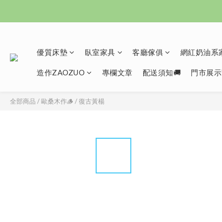
優質床墊
臥室家具
客廳傢俱
網紅奶油系家
造作ZAOZUO
專欄文章
配送須知🚚
門市展示
全部商品
/
歐桑木作🪵
/
復古黃楊